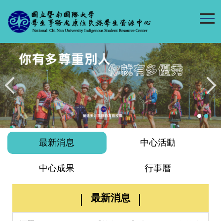
跳
到
主
要
內
容
區
最新消息
中心活動
中心成果
行事曆
最新消息